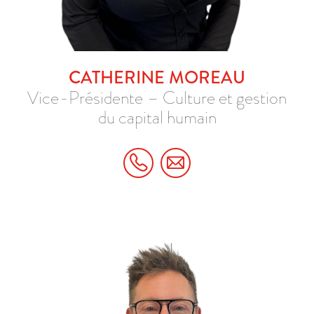
COMMUNIQUEZ AVEC MOI
514 945-8331 POSTE 107
CATHERINE MOREAU
Vice-Présidente – Culture et gestion
du capital humain