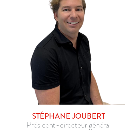
COMMUNIQUEZ AVEC MOI
514 945-8331 POSTE 103
STÉPHANE JOUBERT
Président-directeur général