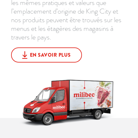
les mêmes pratiques et valeurs que
l’emplacement d’origine de King City et
nos produits peuvent être trouvés sur les
menus et les étagères des magasins à
travers le pays.
EN SAVOIR PLUS